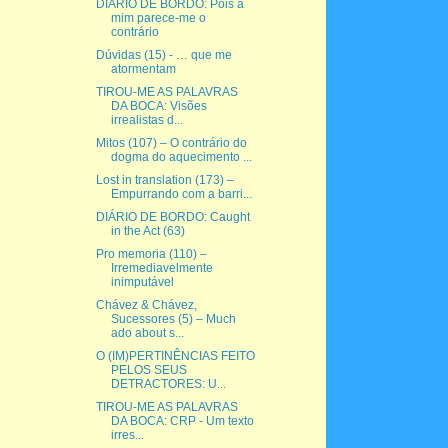
DIÁRIO DE BORDO: Pois a
mim parece-me o
contrário
Dúvidas (15) - … que me
atormentam
TIROU-ME AS PALAVRAS
DA BOCA: Visões
irrealistas d...
Mitos (107) – O contrário do
dogma do aquecimento ...
Lost in translation (173) –
Empurrando com a barri...
DIÁRIO DE BORDO: Caught
in the Act (63)
Pro memoria (110) –
Irremediavelmente
inimputável
Chávez & Chávez,
Sucessores (5) – Much
ado about s...
O (IM)PERTINÊNCIAS FEITO
PELOS SEUS
DETRACTORES: U...
TIROU-ME AS PALAVRAS
DA BOCA: CRP - Um texto
irres...