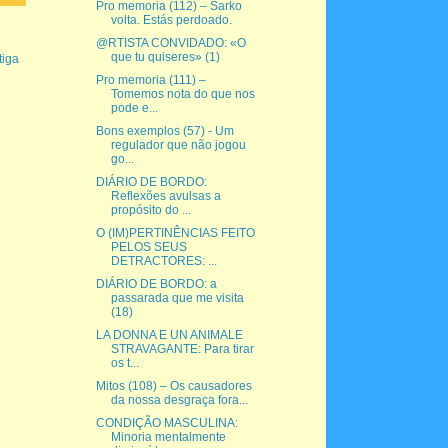
Pro memoria (112) – Sarko
volta. Estás perdoado.
@RTISTA CONVIDADO: «O
que tu quiseres» (1)
iga
Pro memoria (111) –
Tomemos nota do que nos
pode e...
Bons exemplos (57) - Um
regulador que não jogou
go...
DIÁRIO DE BORDO:
Reflexões avulsas a
propósito do ...
O (IM)PERTINÊNCIAS FEITO
PELOS SEUS
DETRACTORES: ...
DIÁRIO DE BORDO: a
passarada que me visita
(18)
LA DONNA E UN ANIMALE
STRAVAGANTE: Para tirar
os t...
Mitos (108) – Os causadores
da nossa desgraça fora...
CONDIÇÃO MASCULINA:
Minoria mentalmente