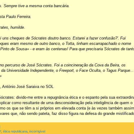
es. Sempre tive a mesma conta bancária.
sta Paulo Ferreira.
rates, humilde.
i uns cheques de Sócrates doutro banco. Estarei a fazer confusão?'. Fui
heques eram mesmo de outro banco, o Totta, tinham escarrapachado o nome
 Pinto de Sousa» - e eram às centenas! Para que precisaria Sócrates de tant
o percurso de José Sócrates. Foi a coincineração da Cova da Beira, os
a Universidade Independente, o Freeport, o Face Oculta, o Tagus Parque...
»
», António José Saraiva no SOL
crates: divido-me entre a repugnância ética e o espanto pela sua extraordin
plicar como resultante de uma desconsideração pela inteligência de quem o
smo os que se têm a si próprios em elevada conta (e às vezes também assi
vares que, não sendo pateta, faz disso figura na defesa do grande mistificado
3
?
,
ética republicana
,
incorrigível