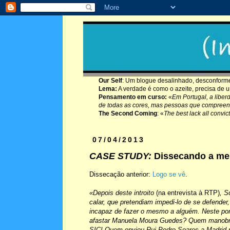
Our Self
: Um blogue desalinhado, desconforme,
Lema:
A verdade é como o azeite, precisa de 
Pensamento em curso:
«
Em Portugal, a liber
de todas as cores, mas pessoas que compreen
The Second Coming
: «
The best lack all convict
07/04/2013
CASE STUDY:
Dissecando a men
Dissecação anterior:
Logo se vê
.
«Depois deste introito
(na entrevista à RTP)
, S
calar, que pretendiam impedi-lo de se defender
incapaz de fazer o mesmo a alguém. Neste pont
afastar Manuela Moura Guedes? Quem manobrou
SIC! Quem enviou Rui Pedro Soares a Madrid 