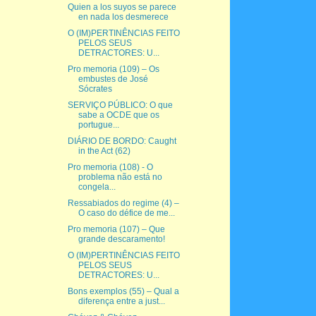
Quien a los suyos se parece
en nada los desmerece
O (IM)PERTINÊNCIAS FEITO
PELOS SEUS
DETRACTORES: U...
Pro memoria (109) – Os
embustes de José
Sócrates
SERVIÇO PÚBLICO: O que
sabe a OCDE que os
portugue...
DIÁRIO DE BORDO: Caught
in the Act (62)
Pro memoria (108) - O
problema não está no
congela...
Ressabiados do regime (4) –
O caso do défice de me...
Pro memoria (107) – Que
grande descaramento!
O (IM)PERTINÊNCIAS FEITO
PELOS SEUS
DETRACTORES: U...
Bons exemplos (55) – Qual a
diferença entre a just...