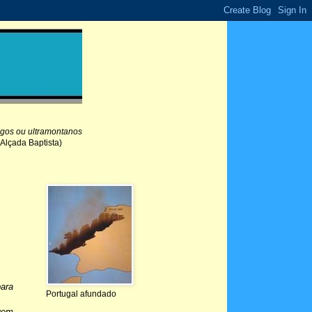
gogos ou ultramontanos
 Alçada Baptista)
para
Portugal afundado
Quem