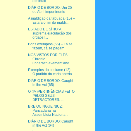
diminuíd...
DIÁRIO DE BORDO: Um 25
de Abril impertinente
A maldição da tabuada (15) –
Estará o fim da maldi...
ESTADO DE SÍTIO: A
suprema ejaculação dos
órgãos l...
Bons exemplos (56) – Lá se
fazem, cá se pagam
NÓS VISTOS POR ELES:
Chronic
underachievement and ...
Exemplos do costume (12) –
O partido da carta aberta
DIÁRIO DE BORDO: Caught
in the Act (65)
O (IM)PERTINÊNCIAS FEITO
PELOS SEUS
DETRACTORES: ...
BREIQUINGUE NIUZ:
Pancadaria na
Assembleia Naciona...
DIÁRIO DE BORDO: Caught
in the Act (64)