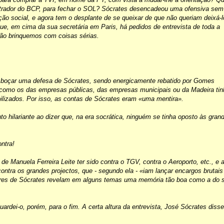
strador do BCP, para fechar o SOL? Sócrates desencadeou uma ofensiva sem
ão social, e agora tem o desplante de se queixar de que não queriam deixá-l
que, em cima da sua secretária em Paris, há pedidos de entrevista de toda a
ão brinquemos com coisas sérias.
boçar uma defesa de Sócrates, sendo energicamente rebatido por Gomes
s, como os das empresas públicas, das empresas municipais ou da Madeira ti
bilizados. Por isso, as contas de Sócrates eram «uma mentira».
 hilariante ao dizer que, na era socrática, ninguém se tinha oposto às gran
ontra!
 Manuela Ferreira Leite ter sido contra o TGV, contra o Aeroporto, etc., e 
r contra os grandes projectos, que - segundo ela - «iam lançar encargos brutais
sores de Sócrates revelam em alguns temas uma memória tão boa como a do 
ardei-o, porém, para o fim. A certa altura da entrevista, José Sócrates disse