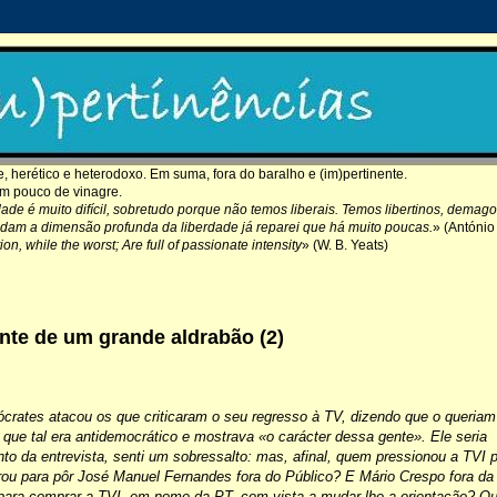
 herético e heterodoxo. Em suma, fora do baralho e (im)pertinente.
um pouco de vinagre.
dade é muito difícil, sobretudo porque não temos liberais. Temos libertinos, dema
dam a dimensão profunda da liberdade já reparei que há muito poucas.
» (António
ion, while the worst; Are full of passionate intensity
» (W. B. Yeats)
te de um grande aldrabão (2)
ócrates atacou os que criticaram o seu regresso à TV, dizendo que o queriam
, que tal era antidemocrático e mostrava «o carácter dessa gente». Ele seria
o da entrevista, senti um sobressalto: mas, afinal, quem pressionou a TVI 
 para pôr José Manuel Fernandes fora do Público? E Mário Crespo fora da
para comprar a TVI, em nome da PT, com vista a mudar-lhe a orientação? 