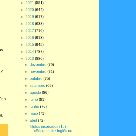
►
2021
(551)
►
2020
(644)
►
2019
(617)
►
2018
(638)
►
2017
(716)
►
2016
(913)
►
2015
(945)
os
►
2014
(787)
▼
2013
(886)
►
dezembro
(79)
 A
►
novembro
(71)
►
outubro
(75)
►
setembro
(69)
►
agosto
(86)
ária
►
julho
(81)
►
junho
(76)
m
►
maio
(71)
r.
▼
abril
(72)
Títulos inspirados (15) -
«Sócrates fez inglês no ...