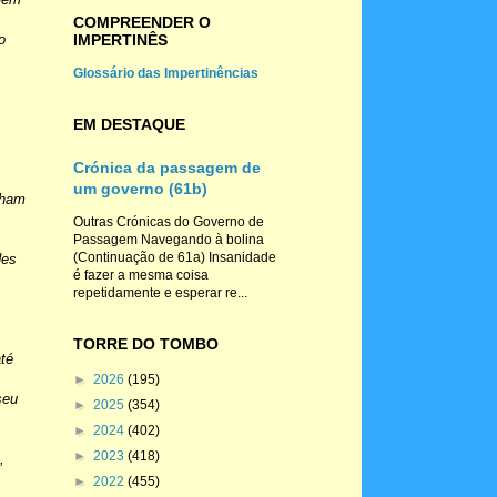
COMPREENDER O
IMPERTINÊS
o
Glossário das Impertinências
EM DESTAQUE
Crónica da passagem de
um governo (61b)
nham
Outras Crónicas do Governo de
Passagem Navegando à bolina
(Continuação de 61a) Insanidade
des
é fazer a mesma coisa
repetidamente e esperar re...
TORRE DO TOMBO
até
►
2026
(195)
seu
►
2025
(354)
►
2024
(402)
►
2023
(418)
,
►
2022
(455)