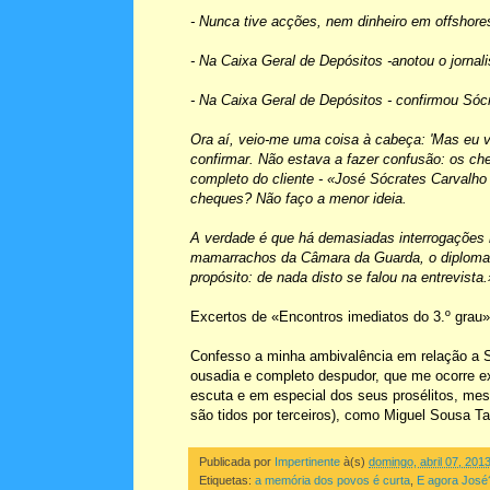
- Nunca tive acções, nem dinheiro em offshor
- Na Caixa Geral de Depósitos -anotou o jornali
- Na Caixa Geral de Depósitos - confirmou Sóc
Ora aí, veio-me uma coisa à cabeça: 'Mas eu v
confirmar. Não estava a fazer confusão: os c
completo do cliente - «José Sócrates Carvalho
cheques? Não faço a menor ideia.
A verdade é que há demasiadas interrogações n
mamarrachos da Câmara da Guarda, o diploma d
propósito: de nada disto se falou na entrevista.
Excertos de «Encontros imediatos do 3.º grau
Confesso a minha ambivalência em relação a Só
ousadia e completo despudor, que me ocorre ex
escuta e em especial dos seus prosélitos, me
são tidos por terceiros), como Miguel Sousa Ta
Publicada por
Impertinente
à(s)
domingo, abril 07, 201
Etiquetas:
a memória dos povos é curta
,
E agora José