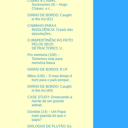
Chávez & Chávez,
Sucessores (4) – Hugo
Chávez, o c...
DIÁRIO DE BORDO: Caught
in the Act (61)
CAMINHO PARA A
INSOLVÊNCIA: O país das
ejaculações...
O (IM)PERTINÊNCIAS FEITO
PELOS SEUS
DETRACTORES: U...
Pro memoria (106) –
Tomemos nota para
memória futura
DIÁRIO DE BORDO: R.I.P.
Mitos (106) – O mau tempo é
bom para o país porque...
DIÁRIO DE BORDO: Caught
in the Act (60)
CASE STUDY: Dissecando a
mente de um grande
aldrab...
Dúvidas (14) – Um Papa
mais papista do que o
papa?
DIÁLOGOS DE PLUTÃO: Eu